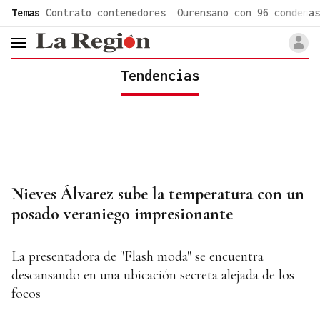
common.go-to-content
Temas
Contrato contenedores
Ourensano con 96 condenas
header.menu.open
Tendencias
Nieves Álvarez sube la temperatura con un
posado veraniego impresionante
La presentadora de "Flash moda" se encuentra
descansando en una ubicación secreta alejada de los
focos