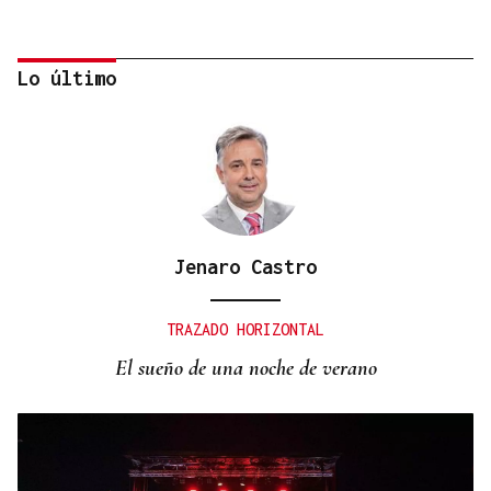
Lo último
Jenaro Castro
MODA
Black Friday 2025: el (ya no tan) secreto mejor
TRAZADO HORIZONTAL
guardado del armario de las que más saben
El sueño de una noche de verano