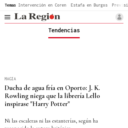
common.go-to-content
Temas
Intervención en Coren
Estafa en Burgos
Previsi
header.menu.open
Tendencias
MAGIA
Ducha de agua fría en Oporto: J. K.
Rowling niega que la librería Lello
inspirase "Harry Potter"
Ni las escaleras ni las estanterías, según ha