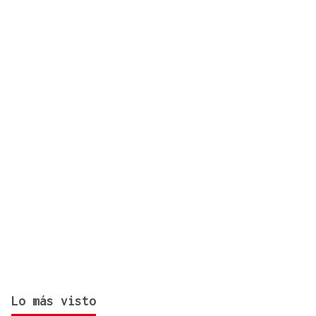
España exige a Italia levantar los controles a
españoles o adoptará medidas proporcionales
Lo más visto