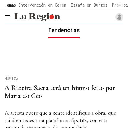
common.go-to-content
Temas
Intervención en Coren
Estafa en Burgos
Previsi
header.menu.open
Tendencias
MÚSICA
A Ribeira Sacra terá un himno feito por
María do Ceo
A artista quere que a xente identifique a obra, que
sairá en redes e na plataforma Spotify, con este
espazo da provincia e da comunidade