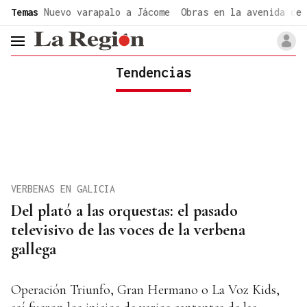
common.go-to-content
Temas
Nuevo varapalo a Jácome
Obras en la avenida de 
header.menu.open
Tendencias
VERBENAS EN GALICIA
Del plató a las orquestas: el pasado
televisivo de las voces de la verbena
gallega
Operación Triunfo, Gran Hermano o La Voz Kids,