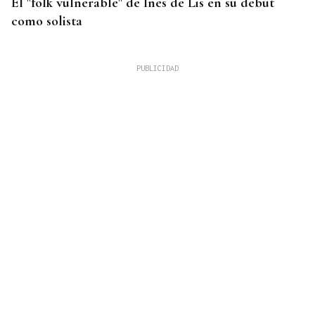
El "folk vulnerable" de Inés de Lis en su debut
como solista
INVERSIONES INTERNACIONALES
La firma española Sainsel desarrollará el sistema
de combate de un patrullero de la Armada
colombiana