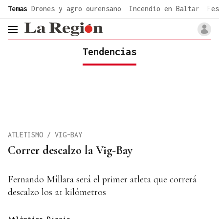
common.go-to-content
Temas
Drones y agro ourensano
Incendio en Baltar
Fes
header.menu.open
Tendencias
ATLETISMO / VIG-BAY
Correr descalzo la Vig-Bay
Fernando Míllara será el primer atleta que correrá
descalzo los 21 kilómetros