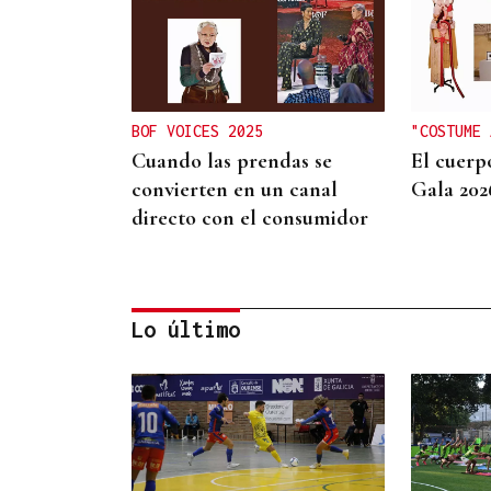
BOF VOICES 2025
"COSTUME 
Cuando las prendas se
El cuerp
convierten en un canal
Gala 202
directo con el consumidor
Lo último
MODA
Black Friday 2025: el (ya no
tan) secreto mejor