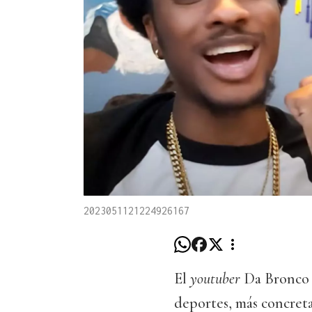
2023051121224926167
El
youtuber
Da Bronco 
deportes, más concreta