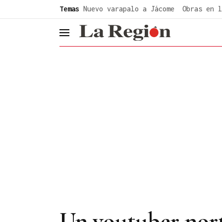
common.go-to-content
Temas
Nuevo varapalo a Jácome
Obras en l
header.menu.open
Un youtuber nort