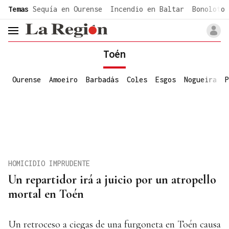
common.go-to-content
Temas
Sequía en Ourense
Incendio en Baltar
Bonoloto 
header.menu.open
Toén
Ourense
Amoeiro
Barbadás
Coles
Esgos
Nogueira
P
HOMICIDIO IMPRUDENTE
Un repartidor irá a juicio por un atropello
mortal en Toén
Un retroceso a ciegas de una furgoneta en Toén causa