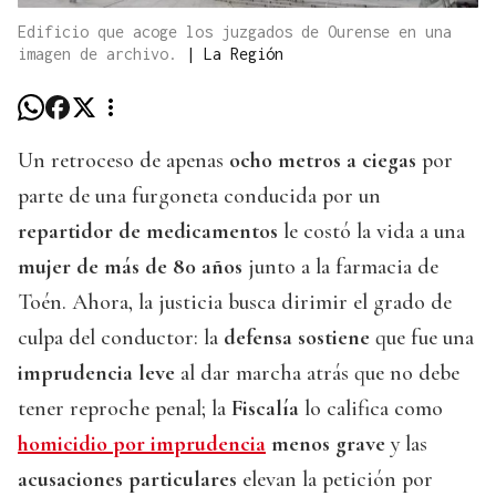
Edificio que acoge los juzgados de Ourense en una
imagen de archivo.
|
La Región
Un retroceso de apenas
ocho metros a ciegas
por
parte de una furgoneta conducida por un
repartidor de medicamentos
le costó la vida a una
mujer de más de 80 años
junto a la farmacia de
Toén. Ahora, la justicia busca dirimir el grado de
culpa del conductor: la
defensa sostiene
que fue una
imprudencia leve
al dar marcha atrás que no debe
tener reproche penal; la
Fiscalía
lo califica como
homicidio por imprudencia
menos grave
y las
acusaciones particulares
elevan la petición por