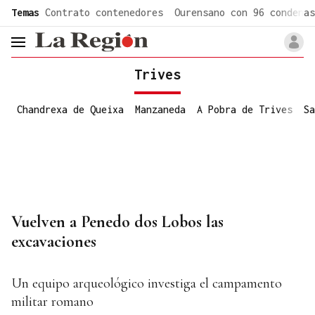
common.go-to-content
Temas
Contrato contenedores
Ourensano con 96 condenas
header.menu.open
Trives
Chandrexa de Queixa
Manzaneda
A Pobra de Trives
Sa
Vuelven a Penedo dos Lobos las
excavaciones
Un equipo arqueológico investiga el campamento
militar romano