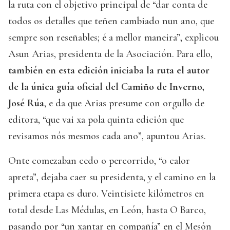
la ruta con el objetivo principal de “dar conta de
todos os detalles que teñen cambiado nun ano, que
sempre son reseñables; é a mellor maneira”, explicou
Asun Arias, presidenta de la Asociación. Para ello,
también en esta edición iniciaba la ruta el autor
de la única guía oficial del Camiño de Inverno,
José Rúa
, e da que Arias presume con orgullo de
editora, “que vai xa pola quinta edición que
revisamos nós mesmos cada ano”, apuntou Arias.
Onte comezaban cedo o percorrido, “o calor
apreta”, dejaba caer su presidenta, y el camino en la
primera etapa es duro. Veintisiete kilómetros en
total desde Las Médulas, en León, hasta O Barco,
pasando por “un xantar en compañía” en el Mesón