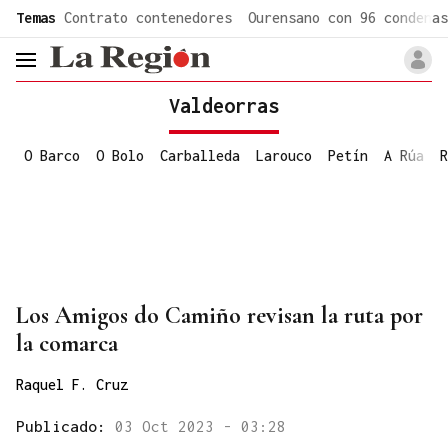
common.go-to-content
Temas
Contrato contenedores
Ourensano con 96 condenas
header.menu.open
Valdeorras
O Barco
O Bolo
Carballeda
Larouco
Petín
A Rúa
R
Los Amigos do Camiño revisan la ruta por
la comarca
Raquel F. Cruz
Publicado:
03 Oct 2023 - 03:28