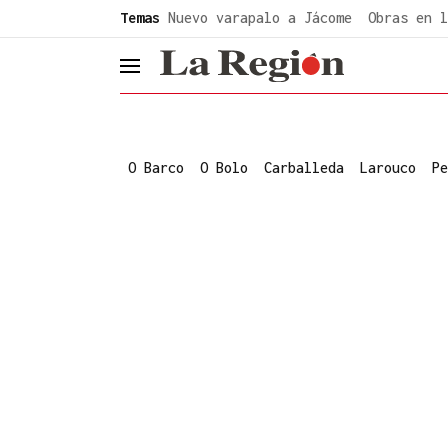
common.go-to-content
Temas
Nuevo varapalo a Jácome
Obras en l
header.menu.open
O Barco
O Bolo
Carballeda
Larouco
Pe