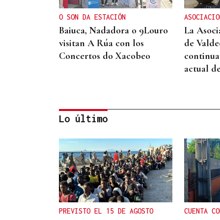
O SON DA ESTACIÓN
ASOCIACIO
Baiuca, Nadadora o 9Louro
La Asoci
visitan A Rúa con los
de Valde
Concertos do Xacobeo
continua
actual d
Lo último
IMPULSO AL TEJIDO
EMPRESARIAL
La Asociación Empresarial
de Valdeorras (AEVA)
continuará apostando por
PREVISTO EL 15 DE AGOSTO
CUENTA CO