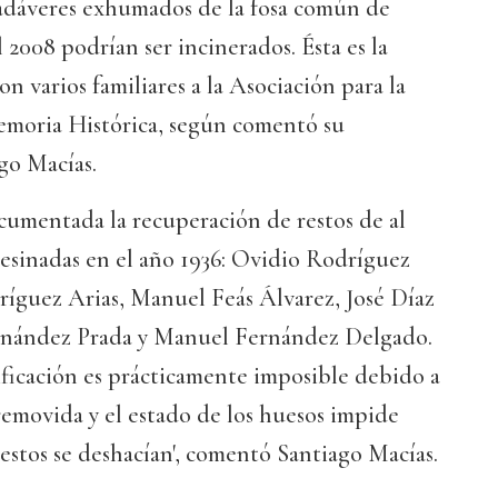
 cadáveres exhumados de la fosa común de
 2008 podrían ser incinerados. Ésta es la
n varios familiares a la Asociación para la
moria Histórica, según comentó su
go Macías.
cumentada la recuperación de restos de al
sesinadas en el año 1936: Ovidio Rodríguez
íguez Arias, Manuel Feás Álvarez, José Díaz
nández Prada y Manuel Fernández Delgado.
ficación es prácticamente imposible debido a
 removida y el estado de los huesos impide
restos se deshacían', comentó Santiago Macías.