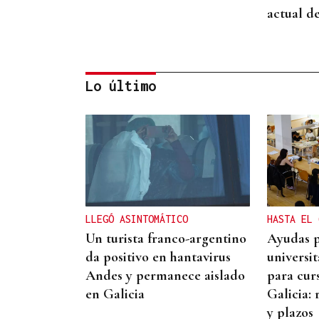
actual d
Lo último
IMPULSO AL TEJIDO
EMPRESARIAL
La Asociación Empresarial
de Valdeorras (AEVA)
continuará apostando por
LLEGÓ ASINTOMÁTICO
HASTA EL 
la formación tras el verano
Un turista franco-argentino
Ayudas p
da positivo en hantavirus
universi
Andes y permanece aislado
para cur
en Galicia
Galicia: 
y plazos