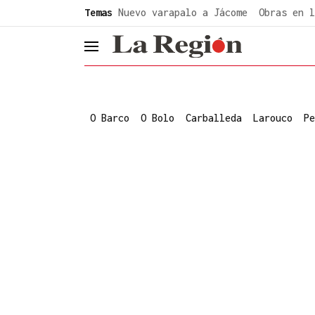
common.go-to-content
Temas
Nuevo varapalo a Jácome
Obras en l
header.menu.open
O Barco
O Bolo
Carballeda
Larouco
Pe