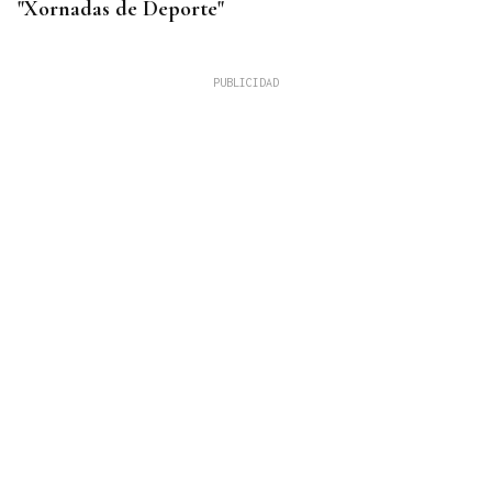
"Xornadas de Deporte"
CUIDAR LOS ECOSISTEMAS COSTEROS
Las claves para reducir los residuos y mantener las
playas limpias este verano