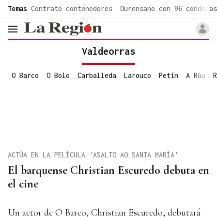
common.go-to-content
Temas
Contrato contenedores
Ourensano con 96 condenas
header.menu.open
Valdeorras
O Barco
O Bolo
Carballeda
Larouco
Petín
A Rúa
R
ACTÚA EN LA PELÍCULA 'ASALTO AO SANTA MARÍA'
El barquense Christian Escuredo debuta en
el cine
Un actor de O Barco, Christian Escuredo, debutará