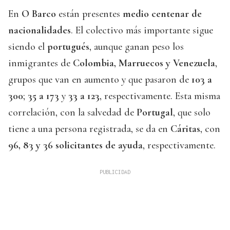
En
O Barco
están presentes
medio centenar de
nacionalidades
. El colectivo más importante sigue
siendo el
portugués
, aunque ganan peso los
inmigrantes de
Colombia, Marruecos y Venezuela
,
grupos que van en aumento y que pasaron de
103 a
300
;
35 a 173
y
33 a 123
, respectivamente. Esta misma
correlación, con la salvedad de
Portugal
, que solo
tiene a una persona registrada, se da en
Cáritas
, con
96, 83 y 36 solicitantes de ayuda
, respectivamente.