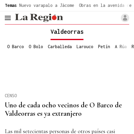
common.go-to-content
Temas
Nuevo varapalo a Jácome
Obras en la avenida de 
header.menu.open
Valdeorras
O Barco
O Bolo
Carballeda
Larouco
Petín
A Rúa
R
CENSO
Uno de cada ocho vecinos de O Barco de
Valdeorras es ya extranjero
Las mil setecientas personas de otros países casi