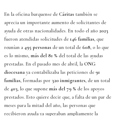
En la oficina barquense de
Cáritas
también se
aprecia un importante aumento de solicitantes de
ayuda de otras nacionalidades. En todo el año
2023
fueron atendidas solicitudes de
146 familias
, que
reunían a
495 personas
de un total de
608
, o lo que
es lo mismo,
más del 81 %
del total de las ayudas
prestadas. En el pasado mes de abril, la
ONG
diocesana
ya contabilizaba las peticiones de
91
familias
, formadas por
320 inmigrantes
, de un total
de
403
, lo que supone
más del 79 %
de los apoyos
prestados. Esto quiere decir que, a falta de un par de
meses para la mitad del año, las personas que
recibieron ayuda ya superaban ampliamente la