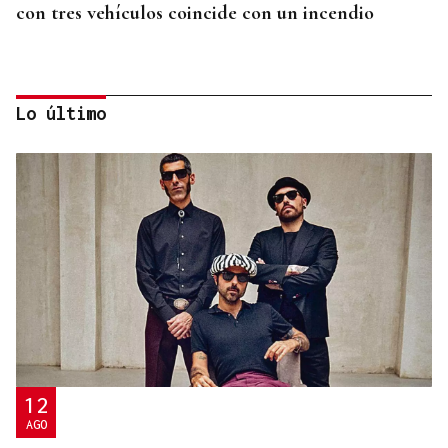
con tres vehículos coincide con un incendio
Lo último
O SON DA ESTACIÓN
Baiuca, Nadadora o 9Louro visitan A Rúa con los
Concertos do Xacobeo
12
AGO