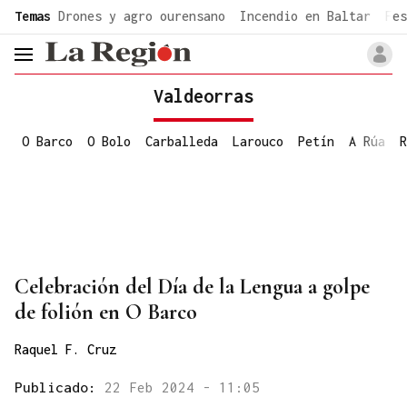
common.go-to-content
Temas
Drones y agro ourensano
Incendio en Baltar
Fes
header.menu.open
Valdeorras
O Barco
O Bolo
Carballeda
Larouco
Petín
A Rúa
R
Celebración del Día de la Lengua a golpe
de folión en O Barco
Raquel F. Cruz
Publicado:
22 Feb 2024 - 11:05