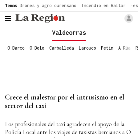
common.go-to-content
Temas
Drones y agro ourensano
Incendio en Baltar
Fes
header.menu.open
Valdeorras
O Barco
O Bolo
Carballeda
Larouco
Petín
A Rúa
R
Crece el malestar por el intrusismo en el
sector del taxi
Los profesionales del taxi agradecen el apoyo de la
Policía Local ante los viajes de taxistas bercianos a O