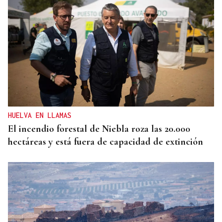
O SON DA ESTACIÓN
Baiuca, Nadadora o 9Louro visitan A Rúa con los
Concertos do Xacobeo
HUELVA EN LLAMAS
El incendio forestal de Niebla roza las 20.000
hectáreas y está fuera de capacidad de extinción