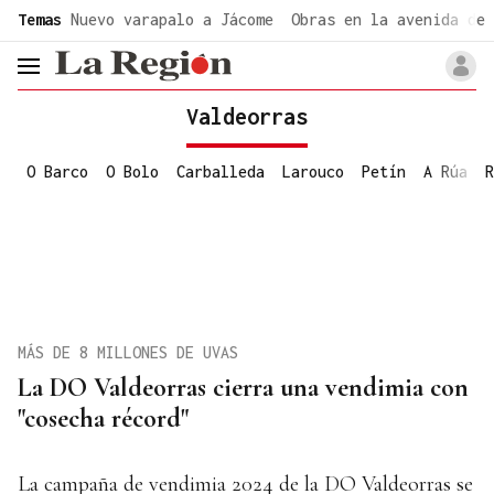
common.go-to-content
Temas
Nuevo varapalo a Jácome
Obras en la avenida de 
header.menu.open
Valdeorras
O Barco
O Bolo
Carballeda
Larouco
Petín
A Rúa
R
MÁS DE 8 MILLONES DE UVAS
La DO Valdeorras cierra una vendimia con
"cosecha récord"
La campaña de vendimia 2024 de la DO Valdeorras se