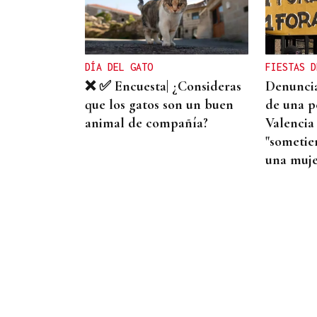
Gaseosas Roca, medio siglo
creciendo junto a
Valdeorras y Coca-Cola
DÍA DEL GATO
FIESTAS D
❌ ✅ Encuesta| ¿Consideras
Denuncia
que los gatos son un buen
de una p
animal de compañía?
Valencia
"sometie
una muje
OFERTA EXTRAORDINARIA
Convocadas 25 plazas para