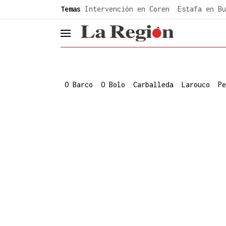
common.go-to-content
Temas
Intervención en Coren
Estafa en Bu
header.menu.open
O Barco
O Bolo
Carballeda
Larouco
Pe