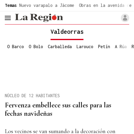
common.go-to-content
Temas
Nuevo varapalo a Jácome
Obras en la avenida de 
header.menu.open
Valdeorras
O Barco
O Bolo
Carballeda
Larouco
Petín
A Rúa
R
NÚCLEO DE 12 HABITANTES
Fervenza embellece sus calles para las
fechas navideñas
Los vecinos se van sumando a la decoración con