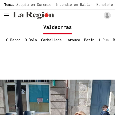
common.go-to-content
Temas
Sequía en Ourense
Incendio en Baltar
Bonoloto 
header.menu.open
Valdeorras
O Barco
O Bolo
Carballeda
Larouco
Petín
A Rúa
R