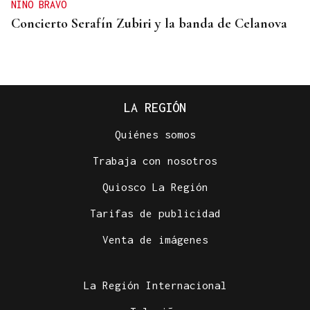
NINO BRAVO
Concierto Serafín Zubiri y la banda de Celanova
LA REGIÓN
Quiénes somos
Trabaja con nosotros
Quiosco La Región
Tarifas de publicidad
VIDA OURENSANA
Venta de imágenes
El ejercicio a mediana edad retrasa el deterioro
cognitivo
La Región Internacional