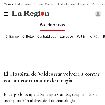
common.go-to-content
Temas
Intervención en Coren
Estafa en Burgos
Previsi
header.menu.open
Valdeorras
O Barco
O Bolo
Carballeda
Larouco
Petín
A Rúa
R
El Hospital de Valdeorras volverá a contar
con un coordinador de cirugía
El cargo lo ocupará Santiago Camba, después de su
incorporación al área de Traumatología