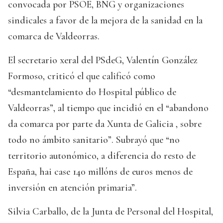
convocada por PSOE, BNG y organizaciones
sindicales a favor de la mejora de la sanidad en la
comarca de Valdeorras.
El secretario xeral del PSdeG, Valentín González
Formoso, criticó el que calificó como
“desmantelamiento do Hospital público de
Valdeorras”, al tiempo que incidió en el “abandono
da comarca por parte da Xunta de Galicia , sobre
todo no ámbito sanitario”. Subrayó que “no
territorio autonómico, a diferencia do resto de
España, hai case 140 millóns de euros menos de
inversión en atención primaria”.
Silvia Carballo, de la Junta de Personal del Hospital,