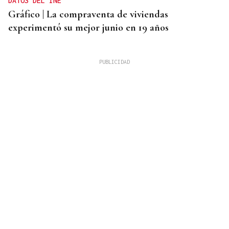
DATOS DEL INE
Gráfico | La compraventa de viviendas
experimentó su mejor junio en 19 años
ALERTA ALIMENTARIA
La AESAN alerta de fragmentos de vidrio en
confituras y miel Bonne Maman: estos son los lotes
afectados