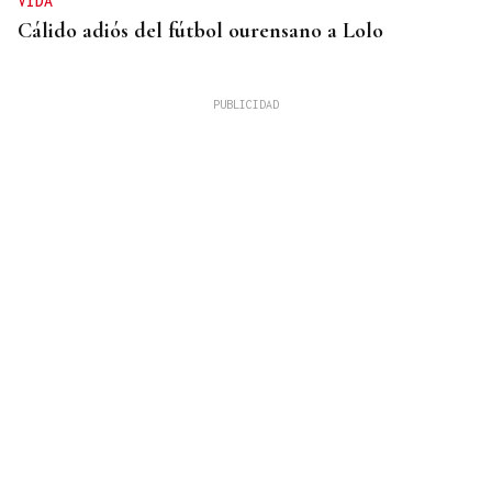
VIDA
Cálido adiós del fútbol ourensano a Lolo
GUERRA
Israel rechaza el plan de 15 puntos para Gaza
impulsado por Estados Unidos