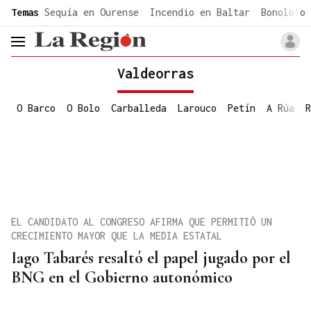
common.go-to-content
Temas
Sequía en Ourense
Incendio en Baltar
Bonoloto 
header.menu.open
Valdeorras
O Barco
O Bolo
Carballeda
Larouco
Petín
A Rúa
R
EL CANDIDATO AL CONGRESO AFIRMA QUE PERMITIÓ UN
CRECIMIENTO MAYOR QUE LA MEDIA ESTATAL
Iago Tabarés resaltó el papel jugado por el
BNG en el Gobierno autonómico