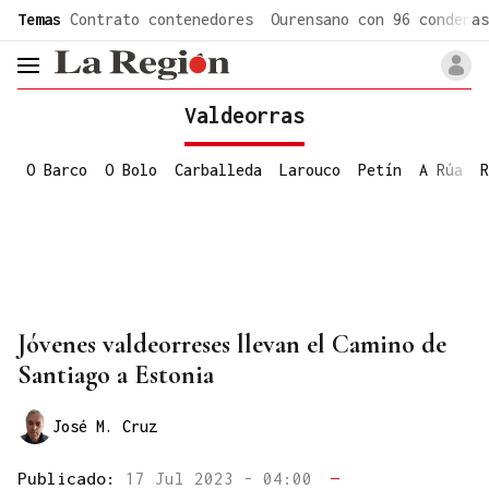
common.go-to-content
Temas
Contrato contenedores
Ourensano con 96 condenas
header.menu.open
Valdeorras
O Barco
O Bolo
Carballeda
Larouco
Petín
A Rúa
R
Jóvenes valdeorreses llevan el Camino de
Santiago a Estonia
José M. Cruz
Publicado:
17 Jul 2023 - 04:00
—