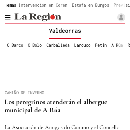
common.go-to-content
Temas
Intervención en Coren
Estafa en Burgos
Previsi
header.menu.open
Valdeorras
O Barco
O Bolo
Carballeda
Larouco
Petín
A Rúa
R
CAMIÑO DE INVERNO
Los peregrinos atenderán el albergue
municipal de A Rúa
La Asociación de Amigos do Camiño y el Concello