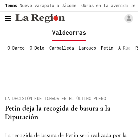
common.go-to-content
Temas
Nuevo varapalo a Jácome
Obras en la avenida de 
header.menu.open
Valdeorras
O Barco
O Bolo
Carballeda
Larouco
Petín
A Rúa
R
LA DECISIÓN FUE TOMADA EN EL ÚLTIMO PLENO
Petín deja la recogida de basura a la
Diputación
La recogida de basura de Petín será realizada por la