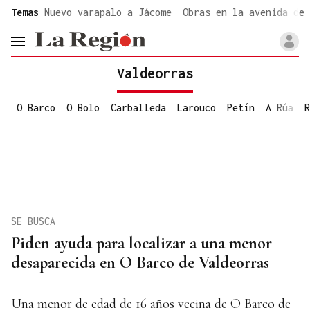
common.go-to-content
Temas
Nuevo varapalo a Jácome
Obras en la avenida de 
header.menu.open
Valdeorras
O Barco
O Bolo
Carballeda
Larouco
Petín
A Rúa
R
SE BUSCA
Piden ayuda para localizar a una menor
desaparecida en O Barco de Valdeorras
Una menor de edad de 16 años vecina de O Barco de