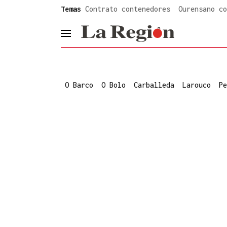
common.go-to-content
Temas
Contrato contenedores
Ourensano co
header.menu.open
O Barco
O Bolo
Carballeda
Larouco
Pe