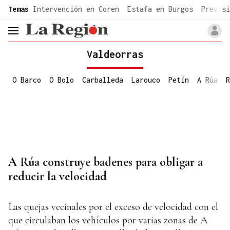
common.go-to-content
Temas
Intervención en Coren
Estafa en Burgos
Previsi
header.menu.open
Valdeorras
O Barco
O Bolo
Carballeda
Larouco
Petín
A Rúa
R
A Rúa construye badenes para obligar a
reducir la velocidad
Las quejas vecinales por el exceso de velocidad con el
que circulaban los vehículos por varias zonas de A