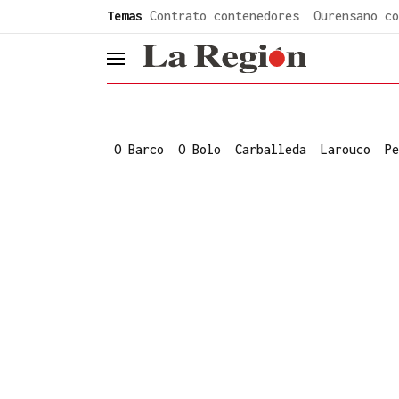
common.go-to-content
Temas
Contrato contenedores
Ourensano co
header.menu.open
O Barco
O Bolo
Carballeda
Larouco
Pe