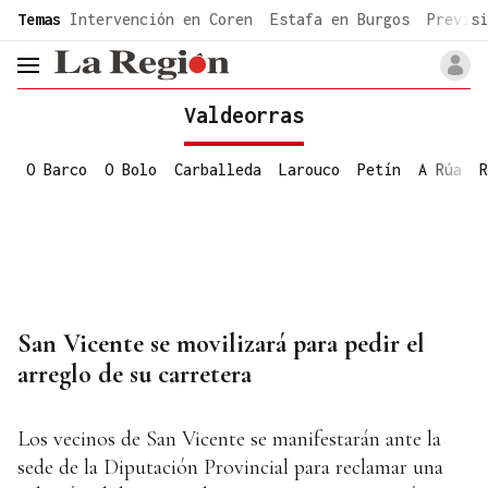
common.go-to-content
Temas
Intervención en Coren
Estafa en Burgos
Previsi
header.menu.open
Valdeorras
O Barco
O Bolo
Carballeda
Larouco
Petín
A Rúa
R
San Vicente se movilizará para pedir el
arreglo de su carretera
Los vecinos de San Vicente se manifestarán ante la
sede de la Diputación Provincial para reclamar una