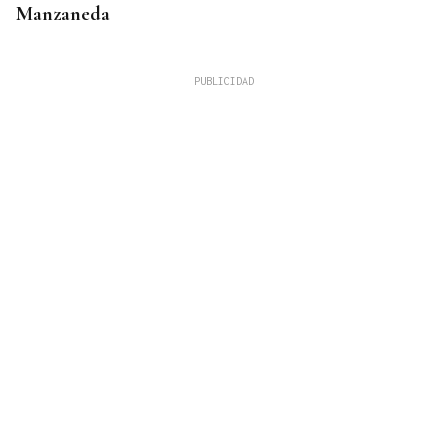
Manzaneda
BLOQUE DEL SUMINISTRO
La sequía y el bum poblacional fuerzan ya cortes
de agua nocturnos en la provincia de Ourense