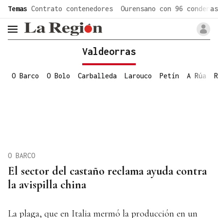
common.go-to-content
Temas
Contrato contenedores
Ourensano con 96 condenas
header.menu.open
Valdeorras
O Barco
O Bolo
Carballeda
Larouco
Petín
A Rúa
R
O BARCO
El sector del castaño reclama ayuda contra
la avispilla china
La plaga, que en Italia mermó la producción en un