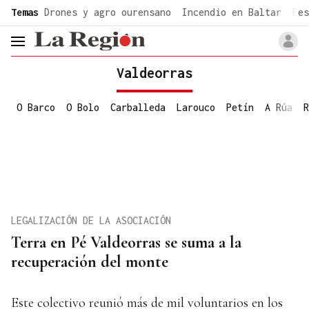
common.go-to-content
Temas
Drones y agro ourensano
Incendio en Baltar
Fes
header.menu.open
Valdeorras
O Barco
O Bolo
Carballeda
Larouco
Petín
A Rúa
R
LEGALIZACIÓN DE LA ASOCIACIÓN
Terra en Pé Valdeorras se suma a la
recuperación del monte
Este colectivo reunió más de mil voluntarios en los