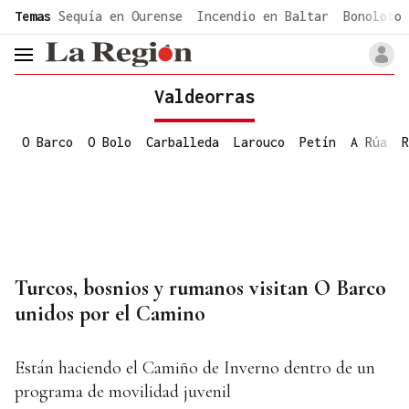
common.go-to-content
Temas
Sequía en Ourense
Incendio en Baltar
Bonoloto 
header.menu.open
Valdeorras
O Barco
O Bolo
Carballeda
Larouco
Petín
A Rúa
R
Turcos, bosnios y rumanos visitan O Barco
unidos por el Camino
Están haciendo el Camiño de Inverno dentro de un
programa de movilidad juvenil