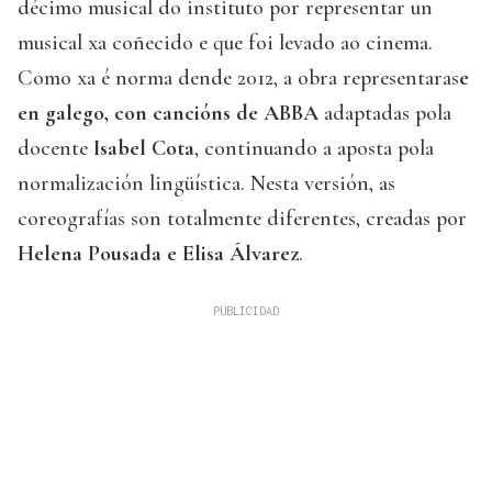
décimo musical do instituto por representar un
musical xa coñecido e que foi levado ao cinema.
Como xa é norma dende 2012, a obra representaras
e
en galego, con cancións de ABBA
adaptadas pola
docente
Isabel Cota
, continuando a aposta pola
normalización lingüística. Nesta versión, as
coreografías son totalmente diferentes, creadas por
Helena Pousada e Elisa Álvarez
.