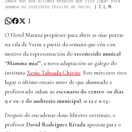
Imaxe dun dos últimos ensaios que tivo lugar esta
semana no instituto Chivite de Verín.
|
C.L.M.
O Hotel Maruxa prepárase para abrir as súas portas
na vila de Verín a partir da semana que vén con
motivo da representación do
recoñecido musical
“Mamma mia!”
, a nova adaptación ao galego do
instituto
Xesús Taboada Chivite
. Este mércores tivo
lugar o último ensaio antes de que alumnado e
profesorado suban ao
escenario do centro -os días
9 e 10- e do auditorio municipal -o 12 e o 13-
.
Despois de encadenar dous libretos orixinais, o
profesor
David Rodríguez Rivada
apostou para o