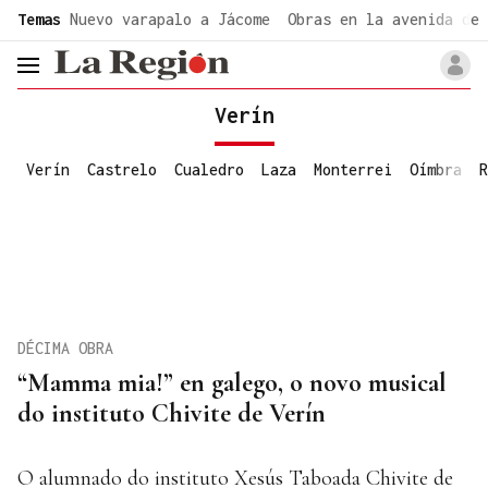
common.go-to-content
Temas
Nuevo varapalo a Jácome
Obras en la avenida de 
header.menu.open
Verín
Verín
Castrelo
Cualedro
Laza
Monterrei
Oímbra
R
DÉCIMA OBRA
“Mamma mia!” en galego, o novo musical
do instituto Chivite de Verín
O alumnado do instituto Xesús Taboada Chivite de