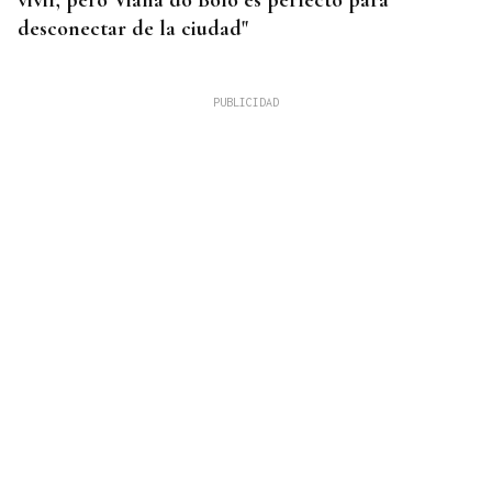
vivir, pero Viana do Bolo es perfecto para
desconectar de la ciudad"
INCENDIO EN BARBADÁS
Un accidente en la N-525 a su paso por Vilardevós
se salda con un herido en una pierna