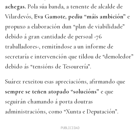
achegas.
Pola súa banda, a tenente de alcalde de
Vilardevós,
Eva Gamote, pediu “máis ambición”
e
propuxo a elaboración dun “plan de viabilidade”
debido á gran cantidade de persoal -76
traballadores-, remitíndose a un informe de
secretaría e intervención que tildou de “demoledor”
debido ás “tensións de Tesourería”.
Suárez rexeitou esas apreciacións, afirmando que
sempre se teñen atopado “solucións”
e que
seguirán chamando á porta doutras
administracións, como “Xunta e Deputación”.