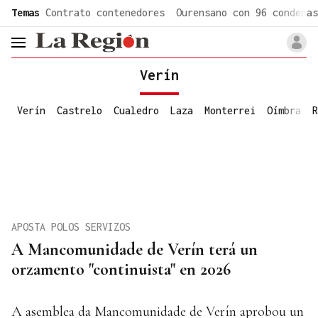
common.go-to-content
Temas
Contrato contenedores
Ourensano con 96 condenas
header.menu.open
Verín
Verín
Castrelo
Cualedro
Laza
Monterrei
Oímbra
R
APOSTA POLOS SERVIZOS
A Mancomunidade de Verín terá un
orzamento "continuista" en 2026
A asemblea da Mancomunidade de Verín aprobou un