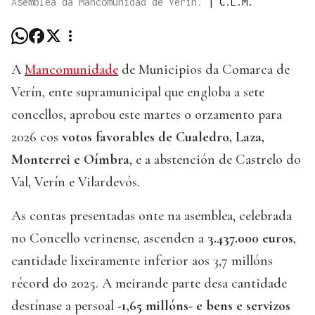
Asemblea da Mancomunidad de Verín.
|
C.L.M.
A
Mancomunidade
de Municipios da Comarca de
Verín, ente supramunicipal que engloba a sete
concellos, aprobou este martes o orzamento para
2026 cos
votos favorables de Cualedro, Laza,
Monterrei e Oímbra
, e a abstención de Castrelo do
Val, Verín e Vilardevós.
As contas presentadas onte na asemblea, celebrada
no Concello verinense, ascenden a
3.437.000 euros
,
cantidade lixeiramente inferior aos 3,7 millóns
récord do 2025. A meirande parte desa cantidade
destínase a persoal
-1,65 millóns- e bens e servizos