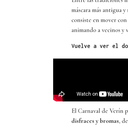
Entre las tradiciones 
máscara más antigua y 
consiste en mover con d
animando a vecinos y vi
Vuelve a ver el do
El Carnaval de Verín 
disfraces y bromas
, d