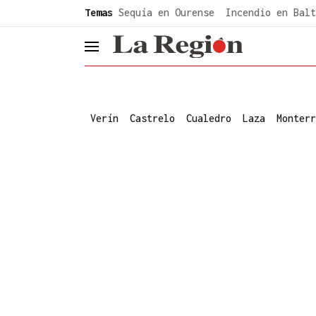
common.go-to-content
Temas
Sequía en Ourense
Incendio en Balt
header.menu.open
Verín
Castrelo
Cualedro
Laza
Monterr