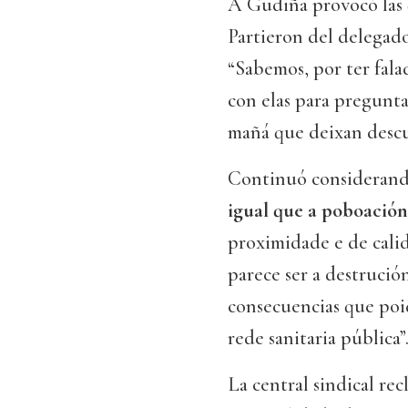
A Gudiña provocó las 
Partieron del delegado
“Sabemos, por ter fala
con elas para pregunta
mañá que deixan descu
Continuó considerando
igual que a poboación
proximidade e de calid
parece ser a destrució
consecuencias que poid
rede sanitaria pública”
La central sindical rec