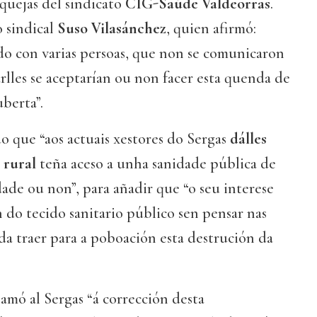
quejas del sindicato
CIG-Saúde Valdeorras
.
 sindical
Suso Vilasánchez
, quien afirmó:
do con varias persoas, que non se comunicaron
rlles se aceptarían ou non facer esta quenda de
berta”.
 que “aos actuais xestores do Sergas
dálles
 rural
teña aceso a unha sanidade pública de
ade ou non”, para añadir que “o seu interese
n do tecido sanitario público sen pensar nas
a traer para a poboación esta destrución da
.
lamó al Sergas “á corrección desta