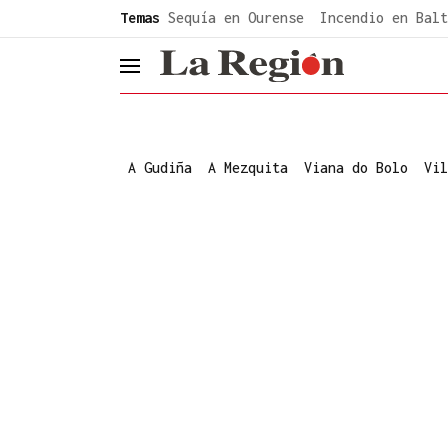
common.go-to-content
Temas
Sequía en Ourense
Incendio en Balt
header.menu.open
A Gudiña
A Mezquita
Viana do Bolo
Vil