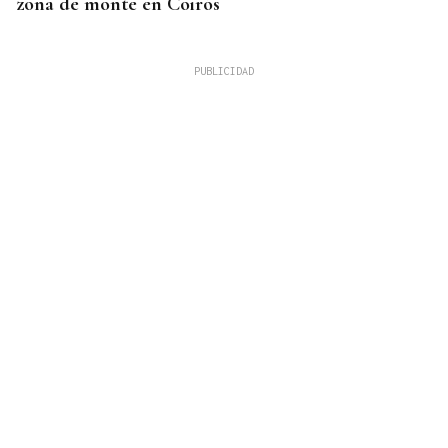
zona de monte en Coirós
07
AGO
CONCIERTO
Comunión entre el folk gallego y el techno
orgánico con Baiuca