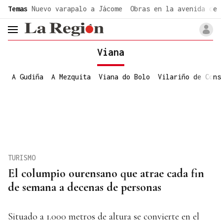
common.go-to-content
Temas
Nuevo varapalo a Jácome
Obras en la avenida de 
header.menu.open
Viana
A Gudiña
A Mezquita
Viana do Bolo
Vilariño de Cons
TURISMO
El columpio ourensano que atrae cada fin
de semana a decenas de personas
Situado a 1.000 metros de altura se convierte en el