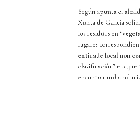
Según apunta el alcal
Xunta de Galicia solic
los residuos en
“vegeta
lugares correspondient
entidade local non co
clasificación”
e o que “
encontrar unha solució