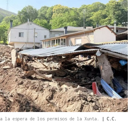
 a la espera de los permisos de la Xunta.
|
C.C.