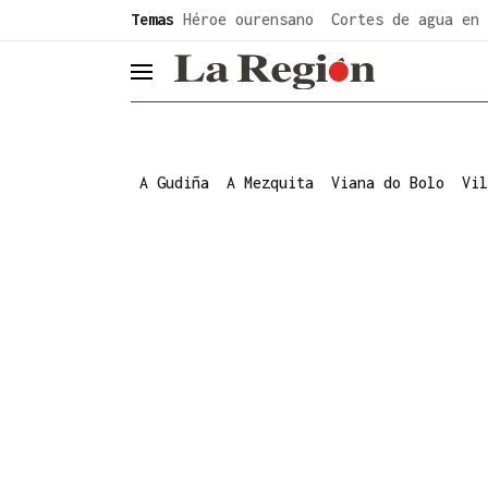
common.go-to-content
Temas
Héroe ourensano
Cortes de agua en 
header.menu.open
A Gudiña
A Mezquita
Viana do Bolo
Vil