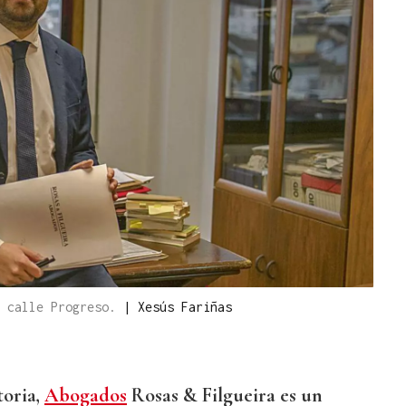
a calle Progreso.
|
Xesús Fariñas
toria,
Abogados
Rosas & Filgueira es un