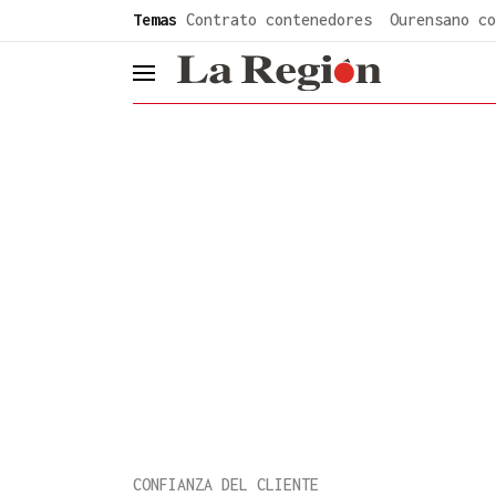
common.go-to-content
Temas
Contrato contenedores
Ourensano co
header.menu.open
CONFIANZA DEL CLIENTE