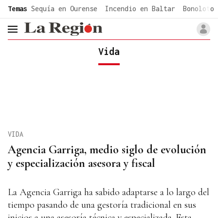
common.go-to-content
Temas
Sequía en Ourense
Incendio en Baltar
Bonoloto 
header.menu.open
Vida
VIDA
Agencia Garriga, medio siglo de evolución
y especialización asesora y fiscal
La Agencia Garriga ha sabido adaptarse a lo largo del
tiempo pasando de una gestoría tradicional en sus
inicios a una asesoría técnica y especializada. Esta