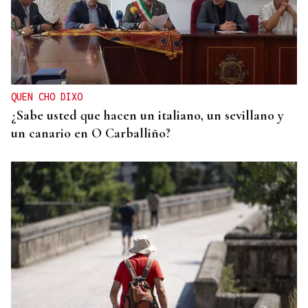
VIDA
Xornadas do Folclore, unha aldea global
QUEN CHO DIXO
¿Sabe usted que hacen un italiano, un sevillano y
un canario en O Carballiño?