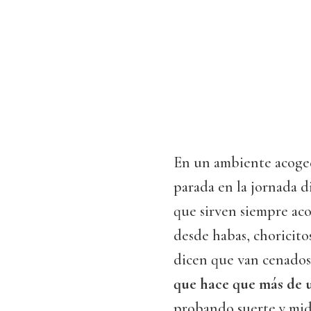
En un ambiente acoged
parada en la jornada d
que sirven siempre ac
desde habas, choricito
dicen que van cenados
que hace que más de u
probando suerte y mid