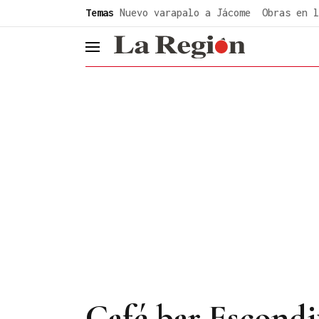
common.go-to-content
Temas
Nuevo varapalo a Jácome
Obras en l
header.menu.open
Café bar Escondi