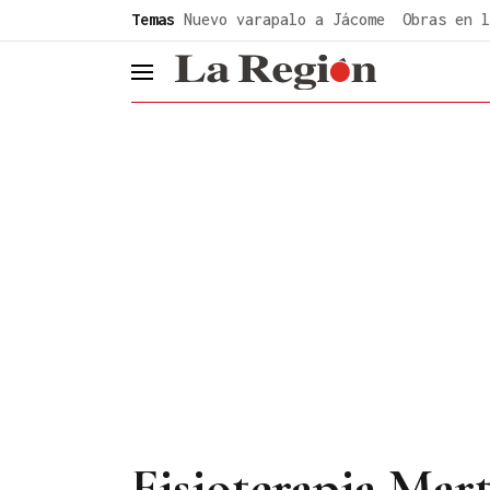
common.go-to-content
Temas
Nuevo varapalo a Jácome
Obras en l
header.menu.open
Fisioterapia Mart