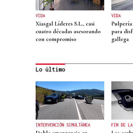
VIDA
VIDA
Xiasgal Líderes S.L., casi
Pulpería
cuatro décadas asesorando
para disf
con compromiso
gallega
Lo último
VIDA
José María Eguileta e a
memoria de Ourense
INTERVENCIÓN SIMULTÁNEA
FIN DE LA