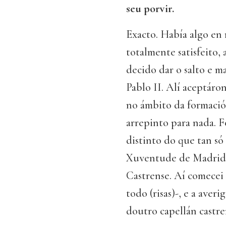
seu porvir.
Exacto. Había algo en
totalmente satisfeito, 
decido dar o salto e 
Pablo II. Alí aceptáro
no ámbito da formaci
arrepinto para nada. 
distinto do que tan s
Xuventude de Madrid, 
Castrense. Aí comecei 
todo (risas)-, e a ave
doutro capellán castr