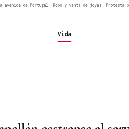
a avenida de Portugal
Robo y venta de joyas
Protesta p
Vida
apellán castrense al serv