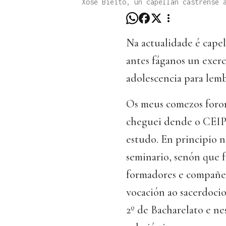
Xosé Bieito, un capellán castrense 
Na actualidade é cape
antes fáganos un exerc
adolescencia para lemb
Os meus comezos foro
cheguei dende o CEIP 
estudo. En principio n
seminario, senón que f
formadores e compañei
vocación ao sacerdocio
2º de Bacharelato e n