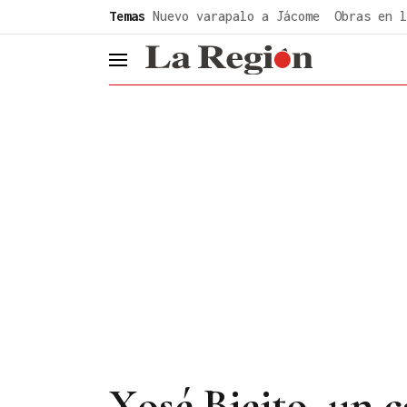
common.go-to-content
Temas
Nuevo varapalo a Jácome
Obras en l
header.menu.open
Xosé Bieito, un c