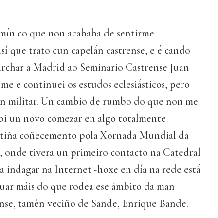
 mín co que non acababa de sentirme
así que trato cun capelán castrense, e é cando
marchar a Madrid ao Seminario Castrense Juan
nme e continuei os estudos eclesiásticos, pero
ón militar. Un cambio de rumbo do que non me
Foi un novo comezar en algo totalmente
ó tiña coñecemento pola Xornada Mundial da
onde tivera un primeiro contacto na Catedral
a indagar na Internet -hoxe en día na rede está
riguar máis do que rodea ese ámbito da man
ense, tamén veciño de Sande, Enrique Bande.