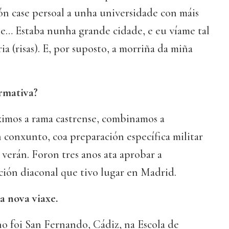
n case persoal a unha universidade con máis
se… Estaba nunha grande cidade, e eu víame tal
a (risas). E, por suposto, a morriña da miña
rmativa?
ximos a rama castrense, combinamos a
 conxunto, coa preparación específica militar
 verán. Foron tres anos ata aprobar a
ción diaconal que tivo lugar en Madrid.
 nova viaxe.
o foi San Fernando, Cádiz, na Escola de