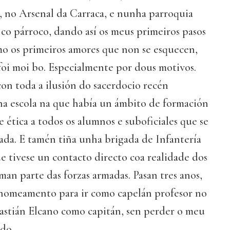
, no Arsenal da Carraca, e nunha parroquia
co párroco, dando así os meus primeiros pasos
mo os primeiros amores que non se esquecen,
foi moi bo. Especialmente por dous motivos.
on toda a ilusión do sacerdocio recén
nha escola na que había un ámbito de formación
e ética a todos os alumnos e suboficiales que se
ada. E tamén tiña unha brigada de Infantería
e tivese un contacto directo coa realidade dos
an parte das forzas armadas. Pasan tres anos,
o nomeamento para ir como capelán profesor no
astián Elcano como capitán, sen perder o meu
do.