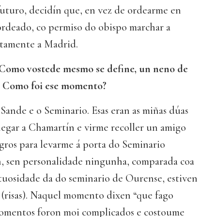
futuro, decidín que, en vez de ordearme en
ordeado, co permiso do obispo marchar a
ctamente a Madrid.
Como vostede mesmo se define, un neno de
. Como foi ese momento?
Sande e o Seminario. Esas eran as miñas dúas
hegar a Chamartín e virme recoller un amigo
gros para levarme á porta do Seminario
n, sen personalidade ningunha, comparada coa
tuosidade da do seminario de Ourense, estiven
a (risas). Naquel momento dixen “que fago
momentos foron moi complicados e costoume