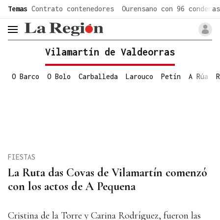
common.go-to-content
Temas
Contrato contenedores
Ourensano con 96 condenas
header.menu.open
Vilamartín de Valdeorras
O Barco
O Bolo
Carballeda
Larouco
Petín
A Rúa
R
FIESTAS
La Ruta das Covas de Vilamartín comenzó
con los actos de A Pequena
Cristina de la Torre y Carina Rodríguez, fueron las