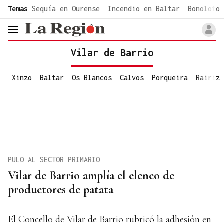
common.go-to-content
Temas
Sequía en Ourense
Incendio en Baltar
Bonoloto 
header.menu.open
Vilar de Barrio
Xinzo
Baltar
Os Blancos
Calvos
Porqueira
Rairiz
PULO AL SECTOR PRIMARIO
Vilar de Barrio amplía el elenco de
productores de patata
El Concello de Vilar de Barrio rubricó la adhesión en