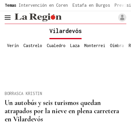
common.go-to-content
Temas
Intervención en Coren
Estafa en Burgos
Previsi
header.menu.open
Vilardevós
Verín
Castrelo
Cualedro
Laza
Monterrei
Oímbra
R
BORRASCA KRISTIN
Un autobús y seis turismos quedan
atrapados por la nieve en plena carretera
en Vilardevós