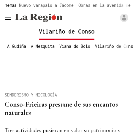
common.go-to-content
Temas
Nuevo varapalo a Jácome
Obras en la avenida de 
header.menu.open
Vilariño de Conso
A Gudiña
A Mezquita
Viana do Bolo
Vilariño de Cons
SENDERISMO Y MICOLOGÍA
Conso-Frieiras presume de sus encantos
naturales
Tres actividades pusieron en valor su patrimonio y