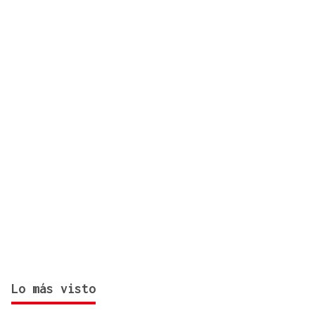
asesinato de una activista cuyo cuerpo fue hallado
en una maleta en Atenas
Lo más visto