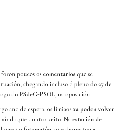
 foron poucos os
comentarios
que se
situación, chegando incluso ó pleno do
27 de
 rogo do
PSdeG-PSOE
, na oposición.
argo ano de espera, os limiaos
xa poden volver
, aínda que doutro xeito. Na
estación
de
talouse un
fotomatón
, que despertou a