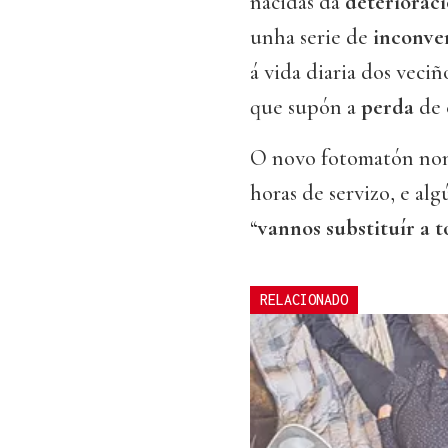
nacidas da
deteriorac
unha serie de
inconve
á vida diaria dos veciñ
que supón a
perda
de
O novo fotomatón no
horas de servizo, e alg
“
vannos substituír a 
RELACIONADO