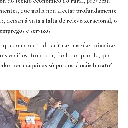
ión
do
tecido económico
do rural
, provocan
nientes
, que malia non afectar
profundamente
os, deixan á vista a
falta de relevo xeracional
, o
empregos
e
servizos
.
n quedou exento de
críticas
nas súas primeiras
úns veciños afirmaban, ó ollar o aparello, que
todos por máquinas só porque é máis barato
”.