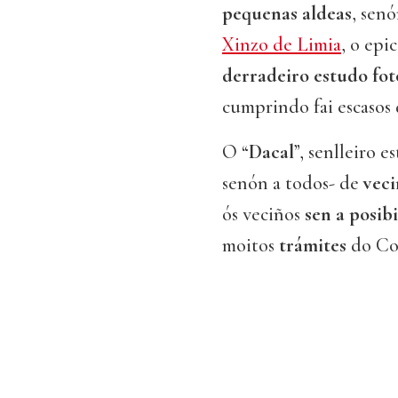
pequenas
aldeas
, sen
Xinzo de Limia
, o epi
derradeiro
estudo fo
cumprindo fai escasos 
O “
Dacal
”, senlleiro 
senón a todos- de
veci
ós veciños
sen a posib
moitos
trámites
do Co