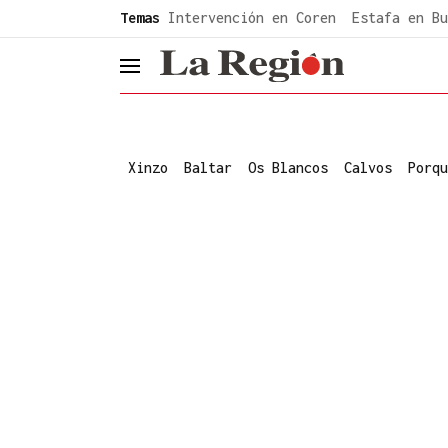
common.go-to-content
Temas
Intervención en Coren
Estafa en Bu
header.menu.open
Xinzo
Baltar
Os Blancos
Calvos
Porqu