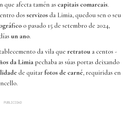
ón que afecta tamén as
capitais comarcais
.
centro dos
servizos
da Limia, quedou sen o seu
tográfico
o pasado 15 de setembro de 2024,
días
un ano
.
establecemento da vila que
retratou
a centos -
ños
da
Limia
pechaba as súas portas deixando
ilidade
de quitar
fotos de
carné
, requiridas en
ncello.