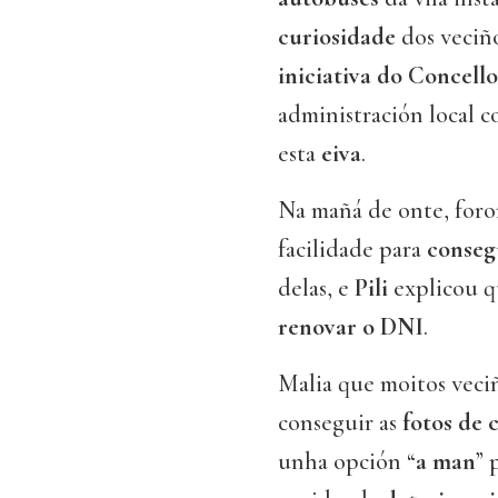
curiosidade
dos veciñ
iniciativa do Concello
administración local 
esta
eiva
.
Na mañá de onte, foro
facilidade para
conseg
delas, e
Pili
explicou q
renovar o DNI
.
Malia que moitos veci
conseguir as
fotos de 
unha opción “
a
man
” 