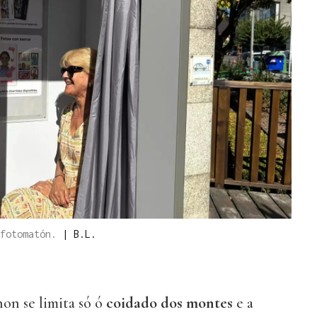
 fotomatón.
|
B.L.
on se limita só ó
coidado dos montes
e a