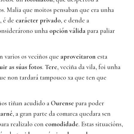
os. Malia que moitos pensaban que era unha
, é de
carácter privado
, e dende a
considerárono unha
opción válida
para paliar
n varios os veciños que
aproveitaron
esta
uir
as súas fotos
.
Tere
, veciña da vila, foi unha
ue non tardará tampouco xa que ten que
ños tiñan acudido a
Ourense
para poder
carné
, a gran parte da comarca quedara sen
para realizalo con
comodidade
. Estas situacións,