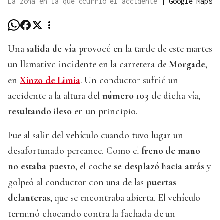
La zona en la que ocurrió el accidente
|
Google Maps
Una
salida de vía
provocó en la tarde de este martes
un llamativo incidente en la carretera de
Morgade
,
en
Xinzo de Limia
. Un conductor sufrió un
accidente a la altura del
número 103
de dicha vía,
resultando ileso
en un principio.
Fue al salir del vehículo cuando tuvo lugar un
desafortunado percance. Como el
freno de mano
no estaba puesto
, el coche
se desplazó hacia atrás
y
golpeó al conductor con una de las
puertas
delanteras
, que se encontraba abierta. El vehículo
terminó chocando contra la fachada de un