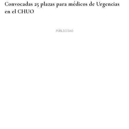
Convocadas 25 plazas para médicos de Urgencias
en el CHUO
CUATRO PERSONAS
Identificados los cuerpos de la familia de Marín
fallecida en los terremotos de La Guaira